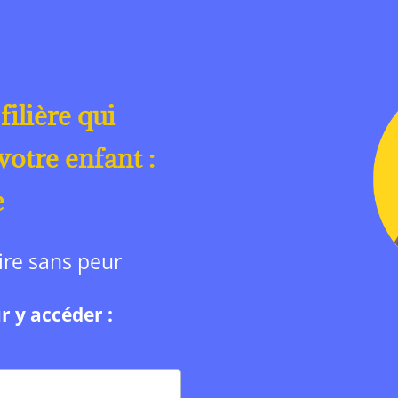
filière qui
otre enfant :
e
aire sans peur
r y accéder :