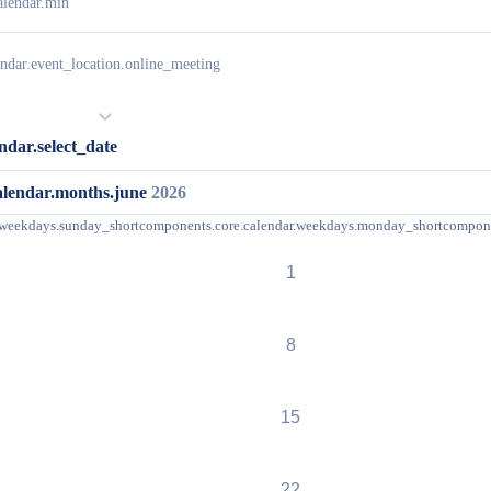
alendar.min
ndar.event_location.online_meeting
ndar.select_date
alendar.months.june
2026
.weekdays.sunday_short
components.core.calendar.weekdays.monday_short
compone
1
8
15
22